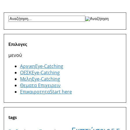
Επιλογες
μενού
Αρχικη
Eye-Catching
ΟΕΣΚ
Eye-Catching
Μελη
Eye-Catching
Θεματα Επιχειρειν
Επικαιροτητα
Start here
tags