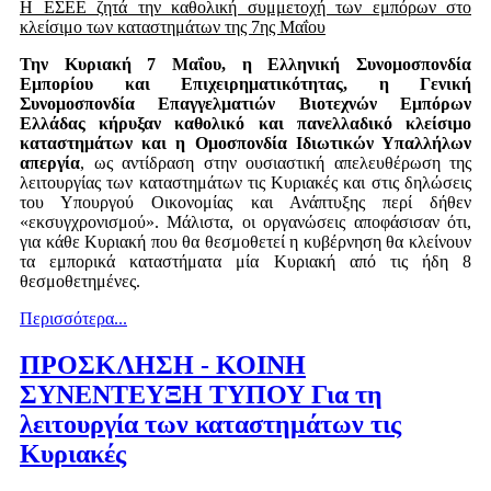
Η ΕΣΕΕ ζητά την καθολική συμμετοχή των εμπόρων στο
κλείσιμο των καταστημάτων τ
ης 7
ης Μαΐου
Την Κυριακή 7 Μαΐου, η Ελληνική Συνομοσπονδία
Εμπορίου και Επιχειρηματικότητας, η Γενική
Συνομοσπονδία Επαγγελματιών Βιοτεχνών Εμπόρων
Ελλάδας κήρυξαν καθολικό και πανελλαδικό κλείσιμο
καταστημάτων και η Ομοσπονδία Ιδιωτικών Υπαλλήλων
απεργία
, ως αντίδραση στην ουσιαστική απελευθέρωση της
λειτουργίας των καταστημάτων τις Κυριακές και στις δηλώσεις
του Υπουργού Οικονομίας και Ανάπτυξης περί δήθεν
«εκσυγχρονισμού». Μάλιστα, οι οργανώσεις αποφάσισαν ότι,
για κάθε Κυριακή που θα θεσμοθετεί η κυβέρνηση θα κλείνουν
τα εμπορικά καταστήματα μία Κυριακή από τις ήδη 8
θεσμοθετημένες.‬
Περισσότερα...
ΠΡΟΣΚΛΗΣΗ - ΚΟΙΝΗ
ΣΥΝΕΝΤΕΥΞΗ ΤΥΠΟΥ Για τη
λειτουργία των καταστημάτων τις
Κυριακές