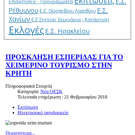
Εκπτώσεις
Ε.Σ.
Επιδοτήσεις - Προγράμματα
Ρέθυμνου
Ε.Σ.
Ε.Σ. Οροπεδίου Λασιθίου
Χανίων
E.Σ Σητείας
Σεμινάρια - Κατάρτιση
Εκλογές
Ε.Σ. Ηρακλείου
ΠΡΟΣΚΛΗΣΗ ΕΣΠΕΡΙΔΑΣ ΓΙΑ ΤΟ
ΧΕΙΜΕΡΙΝΟ ΤΟΥΡΙΣΜΟ ΣΤΗΝ
ΚΡΗΤΗ
Πληροφοριακά Στοιχεία
Κατηγορία:
Νέα ΟΕΣΚ
Τελευταία ενημέρωση : 21 Φεβρουαρίου 2018
Εκτύπωση
Ηλεκτρονικό ταχυδρομείο
Περισσότερα...