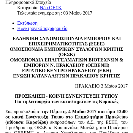
Πληροφοριακά Στοιχεία
Κατηγορία:
Νέα ΟΕΣΚ
Τελευταία ενημέρωση : 03 Μαΐου 2017
Εκτύπωση
Ηλεκτρονικό ταχυδρομείο
ΕΛΛΗΝΙΚΗ ΣΥΝΟΜΟΣΠΟΝΔΙΑ ΕΜΠΟΡΙΟΥ ΚΑΙ
ΕΠΙΧΕΙΡΗΜΑΤΙΚΟΤΗΤΑΣ (ΕΣΕΕ)
ΟΜΟΣΠΟΝΔΙΑ ΕΜΠΟΡΙΚΩΝ ΣΥΛΛΟΓΩΝ ΚΡΗΤΗΣ
(ΟΕΣΚ)
ΟΜΟΣΠΟΝΔΙΑ ΕΠΑΓΓΕΛΜΑΤΙΩΝ ΒΙΟΤΕΧΝΩΝ &
ΕΜΠΟΡΩΝ Ν. ΗΡΑΚΛΕΙΟΥ (ΟΕΒΕΝΗ)
ΕΡΓΑΤΙΚΟ ΚΕΝΤΡΟ ΗΡΑΚΛΕΙΟΥ (ΕΚΗ)
ΕΝΩΣΗ ΚΑΤΑΝΑΛΩΤΩΝ ΗΡΑΚΛΕΙΟΥ ΚΡΗΤΗΣ
HΡΑΚΛΕΙΟ 3 Μαϊου 2017
ΠΡΟΣΚΛΗΣΗ - ΚΟΙΝΗ ΣΥΝΕΝΤΕΥΞΗ ΤΥΠΟΥ
Για τη λειτουργία των καταστημάτων τις Κυριακές
Σας προσκαλούμε
την Πέμπτη, 4 Μαΐου 2017 και ώρα 13:00
σε κοινή Συνέντευξη Τύπου στo Επιμελητήριο Ηρακλείου
(αίθουσα Καρούζου)
εκπροσώπων του Δ.Σ. της ΕΣΕΕ, του
Προέδρου της ΟΕΣΚ κ. Κουμαντάκη Μανώλη, του Προέδρου
της ΟΕΒΕΝΗ κ. Λεκάκη Χαράλαμπου, του Προέδρου της