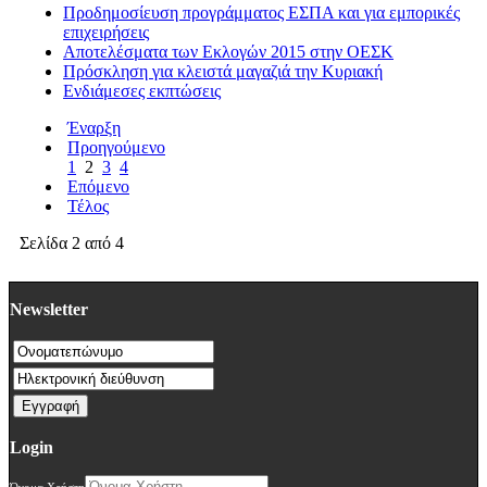
Προδημοσίευση προγράμματος ΕΣΠΑ και για εμπορικές
επιχειρήσεις
Αποτελέσματα των Εκλογών 2015 στην ΟΕΣΚ
Πρόσκληση για κλειστά μαγαζιά την Κυριακή
Ενδιάμεσες εκπτώσεις
Έναρξη
Προηγούμενο
1
2
3
4
Επόμενο
Τέλος
Σελίδα 2 από 4
Newsletter
Login
Όνομα Χρήστη