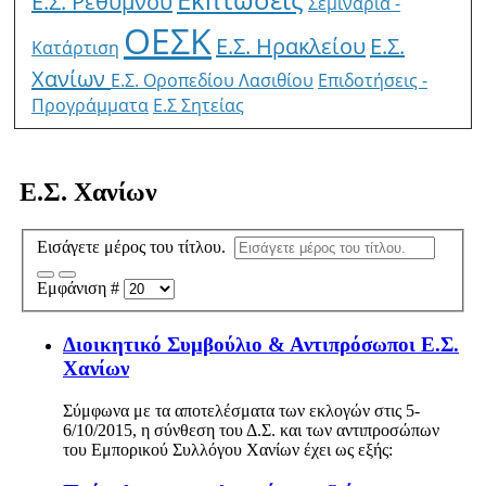
Ε.Σ. Ρέθυμνου
Σεμινάρια -
ΟΕΣΚ
Ε.Σ. Ηρακλείου
Ε.Σ.
Κατάρτιση
Χανίων
Ε.Σ. Οροπεδίου Λασιθίου
Επιδοτήσεις -
Προγράμματα
E.Σ Σητείας
Ε.Σ. Χανίων
Εισάγετε μέρος του τίτλου.
Εμφάνιση #
Διοικητικό Συμβούλιο & Αντιπρόσωποι Ε.Σ.
Χανίων
Σύμφωνα με τα αποτελέσματα των εκλογών στις 5-
6/10/2015, η σύνθεση του Δ.Σ. και των αντιπροσώπων
του Εμπορικού Συλλόγου Χανίων έχει ως εξής: