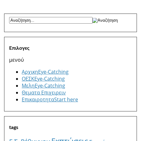
Επιλογες
μενού
Αρχικη
Eye-Catching
ΟΕΣΚ
Eye-Catching
Μελη
Eye-Catching
Θεματα Επιχειρειν
Επικαιροτητα
Start here
tags
Εκπτώσεις