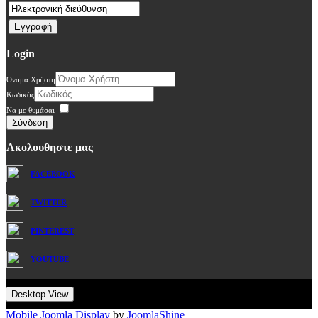
Login
Όνομα Χρήστη
Κωδικός
Να με θυμάσαι
Σύνδεση
Ακολουθηστε μας
FACEBOOK
TWITTER
PINTEREST
YOUTUBE
Desktop View
Mobile Joomla Display
by
JoomlaShine