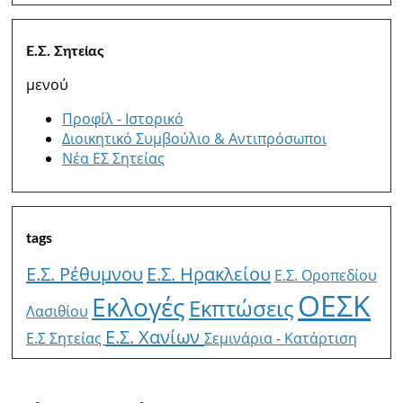
Ε.Σ. Σητείας
μενού
Προφίλ - Ιστορικό
Διοικητικό Συμβούλιο & Αντιπρόσωποι
Νέα ΕΣ Σητείας
tags
Ε.Σ. Ρέθυμνου
Ε.Σ. Ηρακλείου
Ε.Σ. Οροπεδίου
ΟΕΣΚ
Εκλογές
Εκπτώσεις
Λασιθίου
Ε.Σ. Χανίων
E.Σ Σητείας
Σεμινάρια - Κατάρτιση