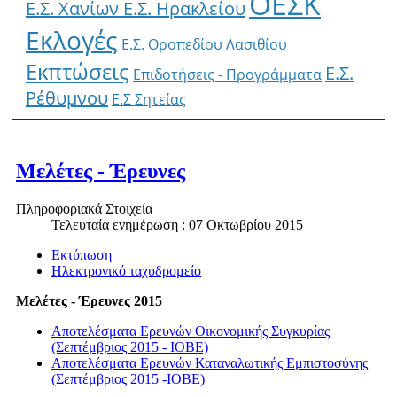
ΟΕΣΚ
Ε.Σ. Χανίων
Ε.Σ. Ηρακλείου
Εκλογές
Ε.Σ. Οροπεδίου Λασιθίου
Εκπτώσεις
Ε.Σ.
Επιδοτήσεις - Προγράμματα
Ρέθυμνου
E.Σ Σητείας
Μελέτες - Έρευνες
Πληροφοριακά Στοιχεία
Τελευταία ενημέρωση : 07 Οκτωβρίου 2015
Εκτύπωση
Ηλεκτρονικό ταχυδρομείο
Μελέτες - Έρευνες 2015
Αποτελέσματα Ερευνών Οικονομικής Συγκυρίας
(Σεπτέμβριος 2015 - ΙΟΒΕ)
Αποτελέσματα Ερευνών Καταναλωτικής Εμπιστοσύνης
(Σεπτέμβριος 2015 -ΙΟΒΕ)