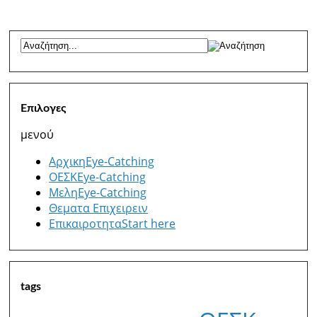
Επιλογες
μενού
Αρχικη
Eye-Catching
ΟΕΣΚ
Eye-Catching
Μελη
Eye-Catching
Θεματα Επιχειρειν
Επικαιροτητα
Start here
tags