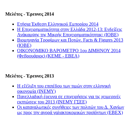
Μελέτες - Έρευνες 2014
Ετήσια Έκθεση Ελληνικού Εμπορίου 2014
Η Επιχειρηματικότητα στην Ελλάδα 2012-13: Ενδείξεις
Ανάκαμψης της Μικρής Επιχειρηματικότητας; (ΙΟΒΕ)
Βιομηχανία Τροφίμων και Ποτών. Facts & Figures 2013
(ΙΟΒΕ)
ΟΙΚΟΝΟΜΙΚΟ ΒΑΡΟΜΕΤΡΟ 1ου ΔΙΜΗΝΟΥ 2014
(Φεβρουάριος) (KEME - EBEA)
Μελέτες - Έρευνες 2013
Η εξέλιξη του επιπέδου των τιμών στην ελληνική
οικονομία (INEMY)
Πανελλαδική έρευνα σε επιχειρήσεις για τις χειμερινές
εκπτώσεις του 2013 (ΙΝΕΜΥ ΓΣΕΕ)
Οι καταναλωτικές συνήθειες των πολιτών του Δ. Χανίων
ως προς την αγορά γαλακτοκομικών προϊόντων (ΕΒΕΧ)