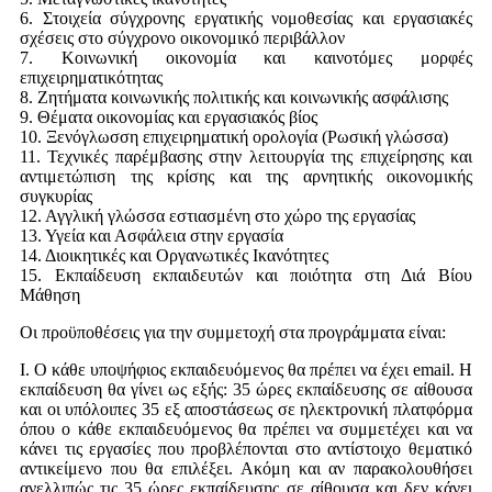
6. Στοιχεία σύγχρονης εργατικής νομοθεσίας και εργασιακές
σχέσεις στο σύγχρονο οικονομικό περιβάλλον
7. Κοινωνική οικονομία και καινοτόμες μορφές
επιχειρηματικότητας
8. Ζητήματα κοινωνικής πολιτικής και κοινωνικής ασφάλισης
9. Θέματα οικονομίας και εργασιακός βίος
10. Ξενόγλωσση επιχειρηματική ορολογία (Ρωσική γλώσσα)
11. Τεχνικές παρέμβασης στην λειτουργία της επιχείρησης και
αντιμετώπιση της κρίσης και της αρνητικής οικονομικής
συγκυρίας
12. Αγγλική γλώσσα εστιασμένη στο χώρο της εργασίας
13. Υγεία και Ασφάλεια στην εργασία
14. Διοικητικές και Οργανωτικές Ικανότητες
15. Εκπαίδευση εκπαιδευτών και ποιότητα στη Διά Βίου
Μάθηση
Οι προϋποθέσεις για την συμμετοχή στα προγράμματα είναι:
I. Ο κάθε υποψήφιος εκπαιδευόμενος θα πρέπει να έχει email. Η
εκπαίδευση θα γίνει ως εξής: 35 ώρες εκπαίδευσης σε αίθουσα
και οι υπόλοιπες 35 εξ αποστάσεως σε ηλεκτρονική πλατφόρμα
όπου ο κάθε εκπαιδευόμενος θα πρέπει να συμμετέχει και να
κάνει τις εργασίες που προβλέπονται στο αντίστοιχο θεματικό
αντικείμενο που θα επιλέξει. Ακόμη και αν παρακολουθήσει
ανελλιπώς τις 35 ώρες εκπαίδευσης σε αίθουσα και δεν κάνει