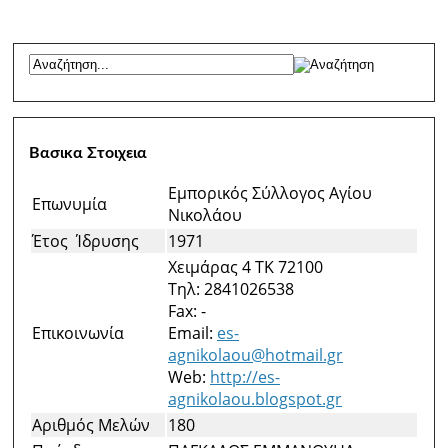
Βασικα Στοιχεια
Εμπορικός Σύλλογος Αγίου
Επωνυμία
Νικολάου
Έτος Ίδρυσης
1971
Χειμάρας 4 ΤΚ 72100
Τηλ: 2841026538
Fax: -
Επικοινωνία
Email:
es-
agnikolaou@hotmail.gr
Web:
http://es-
agnikolaou.blogspot.gr
Αριθμός Μελών
180